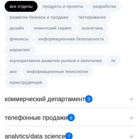
все отделы
продукты и проекты
разработка
развитие бизнеса и продажи
тестирование
дизайн
клиентский сервис
аналитика
финансы
информационная безопасность
маркетинг
корпоративное развитие рынков и капиталов
hr
axo
информационные технологии
юриспруденция
коммерческий департамент
9
Менеджер по работе с ключевыми клиентами (КАМ)
телефонные продажи
8
HeadHunter::Коммерческий департамент
вчера
Менеджер по продажам B2B (сегмент SMB)
analytics/data science
з/п не указана
7