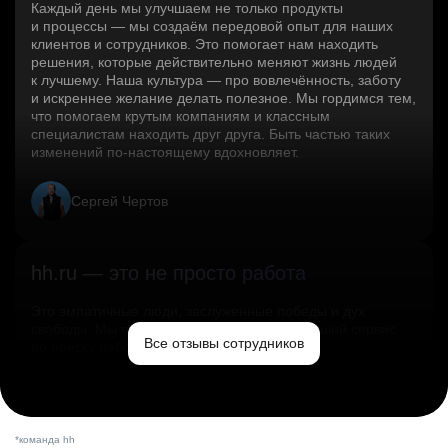
Каждый день мы улучшаем не только продукты
и процессы — мы создаём передовой опыт для наших
клиентов и сотрудников. Это помогает нам находить
решения, которые действительно меняют жизнь людей
к лучшему. Наша культура — про вовлечённость, заботу
и искреннее желание делать полезное. Мы гордимся тем,
что помогаем крутым компаниям и классным
специалистам находить друг друга. Быть частью таких
изменений по‑настоящему вдохновляет.
Сергей Чертов
hh.ru — это не просто работа
Это эмпатичные люди, заслуженные победы и дух
свободы. Мы помогаем миру и создаём лучший сервис
Все отзывы сотрудников
по поиску работы в стране.
Ольга Емельянова
*команда hh