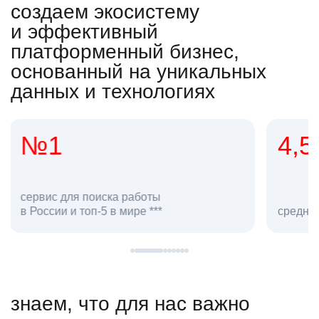
создаем экосистему
и эффективный
платформенный бизнес,
основанный на уникальных
данных и технологиях
4,5
20
сотруд
средняя оценка hh.ru как работодателя **
в hh.ru
знаем, что для нас важно