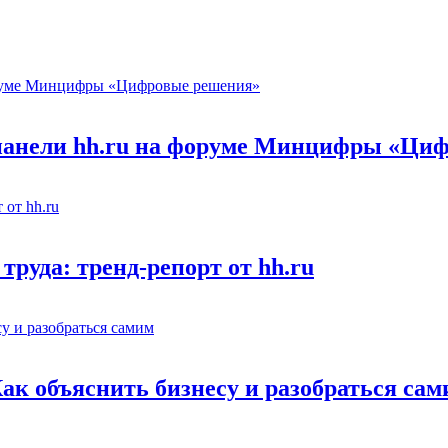
 панели hh.ru на форуме Минцифры «Ци
труда: тренд-репорт от hh.ru
Как объяснить бизнесу и разобраться са