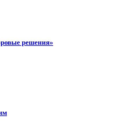
фровые решения»
мим