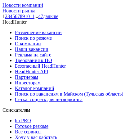
Новости компаний
Новости рынка
1
2
3
4
5
6
7
8
9
10
11
...
47
дальше
HeadHunter
Размещение вакансий
Поиск по резюме
О компании
Наши вакансии
Реклама на сайте
Требования к ПО
Безопасный HeadHunter
HeadHunter API
Партнерам
Инвесторам
Каталог компаний
Поиск по вакансиям в Майском (Тульская область)
Сетка: соцсеть для нетворкинга
Соискателям
hh PRO
Готовое резюме
Все сервисы
Хочу у вас работать