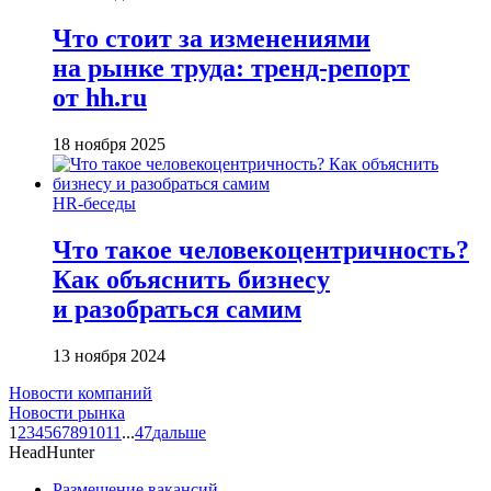
Что стоит за изменениями
на рынке труда: тренд-репорт
от hh.ru
18 ноября 2025
HR-беседы
Что такое человеко­центричность?
Как объяснить бизнесу
и разобраться самим
13 ноября 2024
Новости компаний
Новости рынка
1
2
3
4
5
6
7
8
9
10
11
...
47
дальше
HeadHunter
Размещение вакансий