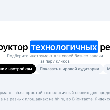
руктор
технологичных
ре
Подберите инструмент для своей
бизнес-задачи
за пару кликов
шим настройкам
Показать широкой аудитории
М
я
 рекрутер
рма от hh.ru: простой технологичный сервис для прод
 для вакансий на главной странице hh.ru. Увеличивает
под ключ. Решите, сколько кандидатов и когда вам нуж
а на разных площадках: на hh.ru, во ВКонтакте, Яндек
ологи, рекрутеры и проектные менеджеры hh.ru с цел
тов