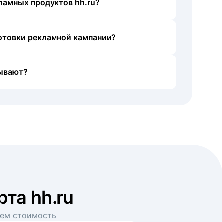
ламных продуктов hh.ru?
готовки рекламной кампании?
ывают?
рта hh.ru
аем стоимость