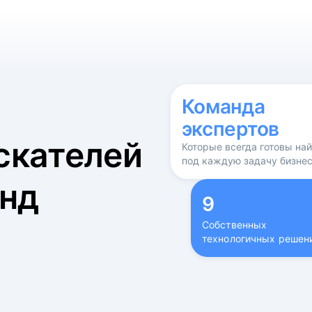
б
Команда
экспертов
скателей
Которые всегда готовы на
под каждую задачу бизне
нд
9
Собственных
технологичных решен