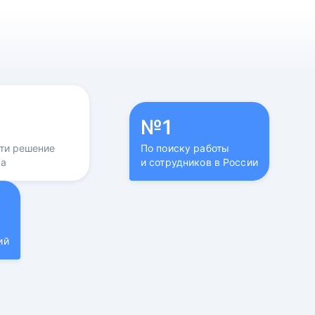
№1
йти решение
По поиску работы
са
и сотрудников в России
ий