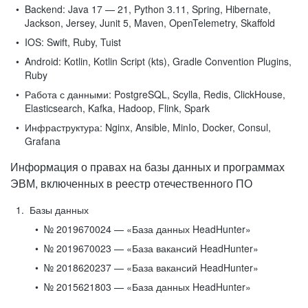
Backend:
Java 17 — 21, Python 3.11, Spring, Hibernate,
Jackson, Jersey, Junit 5, Maven, OpenTelemetry, Skaffold
IOS:
Swift, Ruby, Tuist
Android:
Kotlin, Kotlin Script (kts), Gradle Convention Plugins,
Ruby
Работа с данными:
PostgreSQL, Scylla, Redis, ClickHouse,
Elasticsearch, Kafka, Hadoop, Flink, Spark
Инфраструктура:
Nginx, Ansible, MinIo, Docker, Consul,
Grafana
Информация о правах на базы данных и программах
ЭВМ, включенных в реестр отечественного ПО
Базы данных
№ 2019670024 — «База данных HeadHunter»
№ 2019670023 — «База вакансий HeadHunter»
№ 2018620237 — «База вакансий HeadHunter»
№ 2015621803 — «База данных HeadHunter»