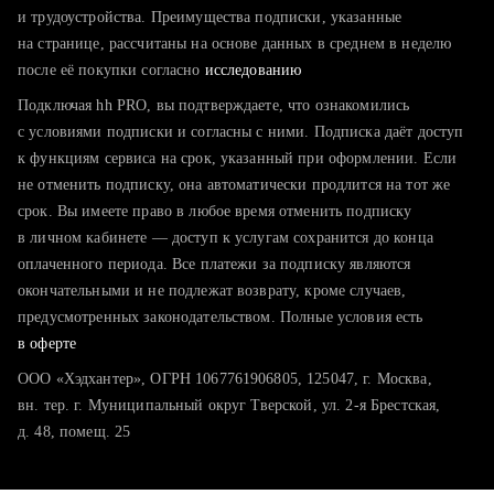
тратите много времени на поиск и вручную поднимаете
и трудоустройства. Преимущества подписки, указанные
резюме
на странице, рассчитаны на основе данных в среднем в неделю
после её покупки согласно
хотите сравнить себя с конкурентами и оценить шансы
исследованию
Подключая hh PRO, вы подтверждаете, что ознакомились
с условиями подписки и согласны с ними. Подписка даёт доступ
к функциям сервиса на срок, указанный при оформлении. Если
не отменить подписку, она автоматически продлится на тот же
срок. Вы имеете право в любое время отменить подписку
в личном кабинете — доступ к услугам сохранится до конца
оплаченного периода. Все платежи за подписку являются
окончательными и не подлежат возврату, кроме случаев,
предусмотренных законодательством. Полные условия есть
в оферте
ООО «Хэдхантер», ОГРН 1067761906805, 125047, г. Москва,
вн. тер. г. Муниципальный округ Тверской, ул. 2-я Брестская,
д. 48, помещ. 25