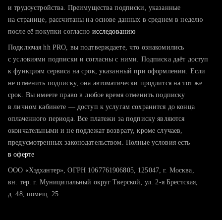
тратите много времени на поиск и вручную поднимаете
и трудоустройства. Преимущества подписки, указанные
резюме
на странице, рассчитаны на основе данных в среднем в неделю
после её покупки согласно
хотите сравнить себя с конкурентами и оценить шансы
исследованию
Подключая hh PRO, вы подтверждаете, что ознакомились
с условиями подписки и согласны с ними. Подписка даёт доступ
к функциям сервиса на срок, указанный при оформлении. Если
не отменить подписку, она автоматически продлится на тот же
срок. Вы имеете право в любое время отменить подписку
в личном кабинете — доступ к услугам сохранится до конца
оплаченного периода. Все платежи за подписку являются
окончательными и не подлежат возврату, кроме случаев,
предусмотренных законодательством. Полные условия есть
в оферте
ООО «Хэдхантер», ОГРН 1067761906805, 125047, г. Москва,
вн. тер. г. Муниципальный округ Тверской, ул. 2-я Брестская,
д. 48, помещ. 25