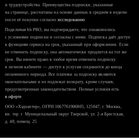
тратите много времени на поиск и вручную поднимаете
и трудоустройства. Преимущества подписки, указанные
резюме
на странице, рассчитаны на основе данных в среднем в неделю
после её покупки согласно
хотите сравнить себя с конкурентами и оценить шансы
исследованию
Подключая hh PRO, вы подтверждаете, что ознакомились
с условиями подписки и согласны с ними. Подписка даёт доступ
к функциям сервиса на срок, указанный при оформлении. Если
не отменить подписку, она автоматически продлится на тот же
срок. Вы имеете право в любое время отменить подписку
в личном кабинете — доступ к услугам сохранится до конца
оплаченного периода. Все платежи за подписку являются
окончательными и не подлежат возврату, кроме случаев,
предусмотренных законодательством. Полные условия есть
в оферте
ООО «Хэдхантер», ОГРН 1067761906805, 125047, г. Москва,
вн. тер. г. Муниципальный округ Тверской, ул. 2-я Брестская,
д. 48, помещ. 25