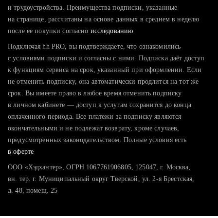
тратите много времени на поиск и вручную поднимаете
и трудоустройства. Преимущества подписки, указанные
резюме
на странице, рассчитаны на основе данных в среднем в неделю
после её покупки согласно
хотите сравнить себя с конкурентами и оценить шансы
исследованию
Подключая hh PRO, вы подтверждаете, что ознакомились
с условиями подписки и согласны с ними. Подписка даёт доступ
к функциям сервиса на срок, указанный при оформлении. Если
не отменить подписку, она автоматически продлится на тот же
срок. Вы имеете право в любое время отменить подписку
в личном кабинете — доступ к услугам сохранится до конца
оплаченного периода. Все платежи за подписку являются
окончательными и не подлежат возврату, кроме случаев,
предусмотренных законодательством. Полные условия есть
в оферте
ООО «Хэдхантер», ОГРН 1067761906805, 125047, г. Москва,
вн. тер. г. Муниципальный округ Тверской, ул. 2-я Брестская,
д. 48, помещ. 25